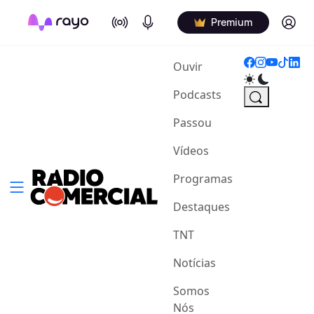
On Air
Podcasts
Log in
Premium
(current)
Ouvir
Podcasts
Passou
Vídeos
Programas
Destaques
TNT
Notícias
Somos
Nós