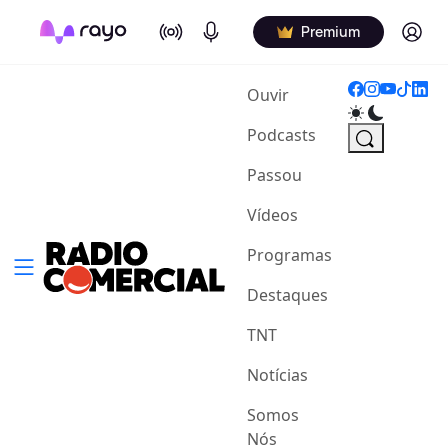
On Air
Podcasts
Log in
Premium
(current)
Ouvir
Podcasts
Passou
Vídeos
Programas
Destaques
TNT
Notícias
Somos
Nós