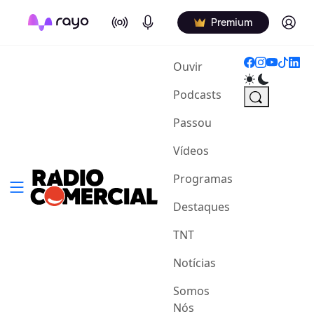
On Air
Podcasts
Log in
Premium
(current)
Ouvir
Podcasts
Passou
Vídeos
Programas
Destaques
TNT
Notícias
Somos
Nós