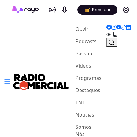
On Air
Podcasts
Log in
Premium
(current)
Ouvir
Podcasts
Passou
Vídeos
Programas
Destaques
TNT
Notícias
Somos
Nós