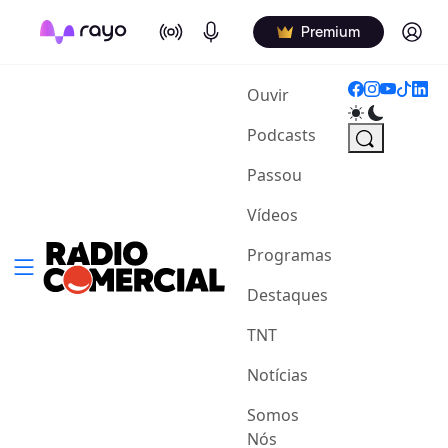
On Air
Podcasts
Log in
Premium
(current)
Ouvir
Podcasts
Passou
Vídeos
Programas
Destaques
TNT
Notícias
Somos
Nós