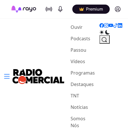
On Air
Podcasts
Log in
Premium
(current)
Ouvir
Podcasts
Passou
Vídeos
Programas
Destaques
TNT
Notícias
Somos
Nós