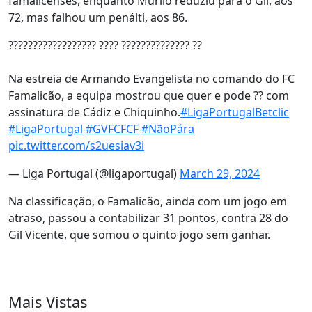
famalicenses, enquanto Murilo reduziu para o Gil, aos
72, mas falhou um penálti, aos 86.
?????????????????? ???? ?????????????? ??
Na estreia de Armando Evangelista no comando do FC
Famalicão, a equipa mostrou que quer e pode ?? com
assinatura de Cádiz e Chiquinho.
#LigaPortugalBetclic
#LigaPortugal
#GVFCFCF
#NãoPára
pic.twitter.com/s2uesiav3i
— Liga Portugal (@ligaportugal)
March 29, 2024
Na classificação, o Famalicão, ainda com um jogo em
atraso, passou a contabilizar 31 pontos, contra 28 do
Gil Vicente, que somou o quinto jogo sem ganhar.
Mais Vistas