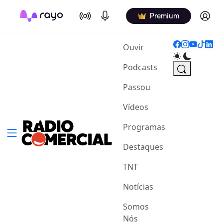
On Air
Podcasts
Log in
Premium
(current)
Ouvir
Podcasts
Passou
Vídeos
Programas
Destaques
TNT
Notícias
Somos
Nós