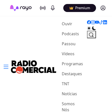
On Air
Podcasts
Log in
Premium
(current)
Ouvir
Podcasts
Passou
Vídeos
Programas
Destaques
TNT
Notícias
Somos
Nós