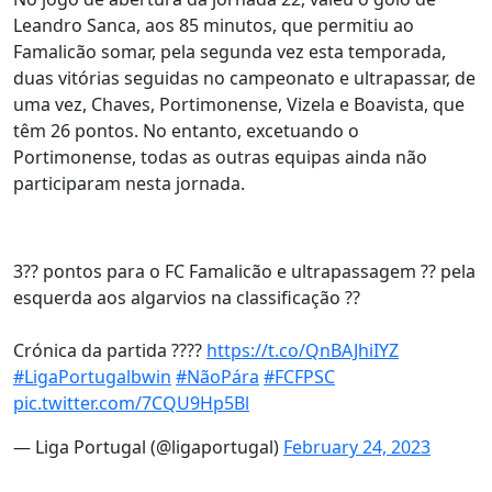
Leandro Sanca, aos 85 minutos, que permitiu ao
Famalicão somar, pela segunda vez esta temporada,
duas vitórias seguidas no campeonato e ultrapassar, de
uma vez, Chaves, Portimonense, Vizela e Boavista, que
têm 26 pontos. No entanto, excetuando o
Portimonense, todas as outras equipas ainda não
participaram nesta jornada.
3?? pontos para o FC Famalicão e ultrapassagem ?? pela
esquerda aos algarvios na classificação ??
Crónica da partida ????
https://t.co/QnBAJhiIYZ
#LigaPortugalbwin
#NãoPára
#FCFPSC
pic.twitter.com/7CQU9Hp5Bl
— Liga Portugal (@ligaportugal)
February 24, 2023