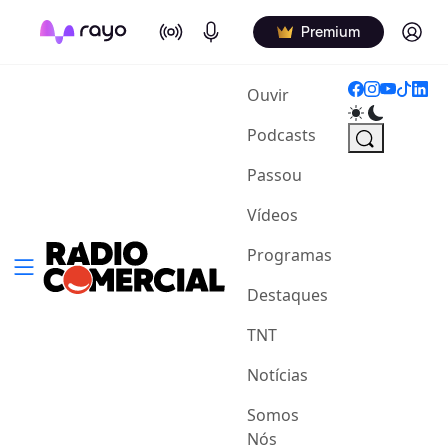
On Air
Podcasts
Log in
Premium
(current)
Ouvir
Podcasts
Passou
Vídeos
Programas
Destaques
TNT
Notícias
Somos
Nós