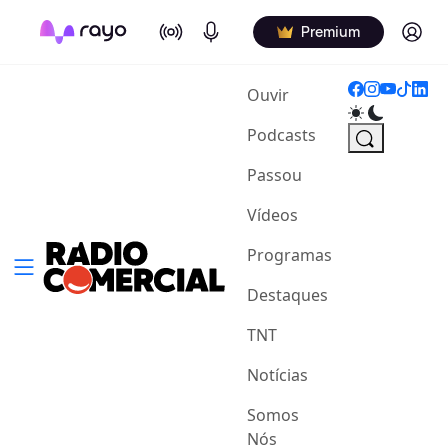
On Air
Podcasts
Log in
Premium
(current)
Ouvir
Podcasts
Passou
Vídeos
Programas
Destaques
TNT
Notícias
Somos
Nós