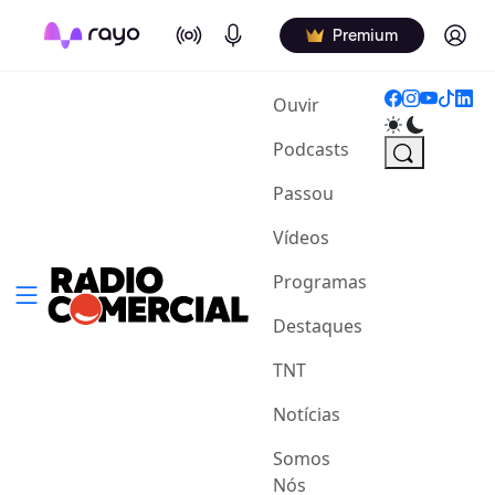
On Air
Podcasts
Log in
Premium
(current)
Ouvir
Podcasts
Passou
Vídeos
Programas
Destaques
TNT
Notícias
Somos
Nós