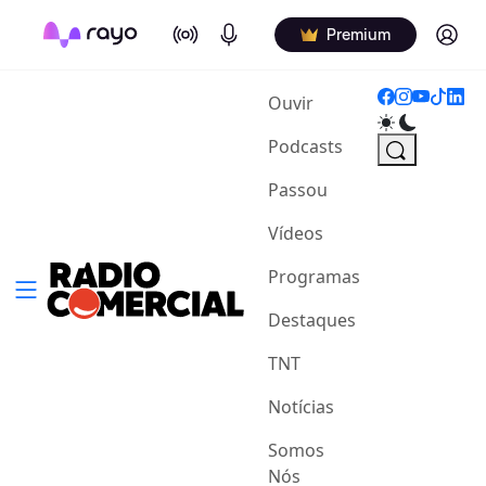
On Air
Podcasts
Log in
Premium
(current)
Ouvir
Podcasts
Passou
Vídeos
Programas
Destaques
TNT
Notícias
Somos
Nós