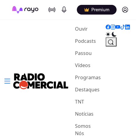
On Air
Podcasts
Log in
Premium
(current)
Ouvir
Podcasts
Passou
Vídeos
Programas
Destaques
TNT
Notícias
Somos
Nós