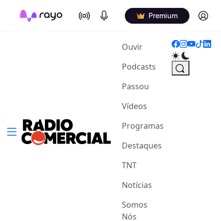
On Air
Podcasts
Log in
Premium
(current)
Ouvir
Podcasts
Passou
Vídeos
Programas
Destaques
TNT
Notícias
Somos
Nós