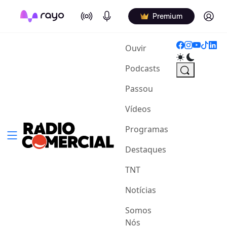
On Air
Podcasts
Log in
Premium
(current)
Ouvir
Podcasts
Passou
Vídeos
Programas
Destaques
TNT
Notícias
Somos
Nós