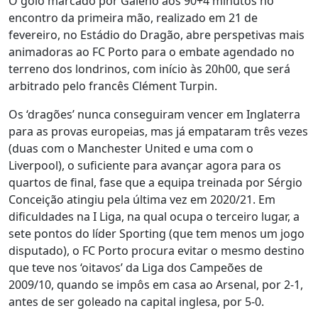
O golo marcado por Galeno aos 90+4 minutos no
encontro da primeira mão, realizado em 21 de
fevereiro, no Estádio do Dragão, abre perspetivas mais
animadoras ao FC Porto para o embate agendado no
terreno dos londrinos, com início às 20h00, que será
arbitrado pelo francês Clément Turpin.
Os ‘dragões’ nunca conseguiram vencer em Inglaterra
para as provas europeias, mas já empataram três vezes
(duas com o Manchester United e uma com o
Liverpool), o suficiente para avançar agora para os
quartos de final, fase que a equipa treinada por Sérgio
Conceição atingiu pela última vez em 2020/21. Em
dificuldades na I Liga, na qual ocupa o terceiro lugar, a
sete pontos do líder Sporting (que tem menos um jogo
disputado), o FC Porto procura evitar o mesmo destino
que teve nos ‘oitavos’ da Liga dos Campeões de
2009/10, quando se impôs em casa ao Arsenal, por 2-1,
antes de ser goleado na capital inglesa, por 5-0.