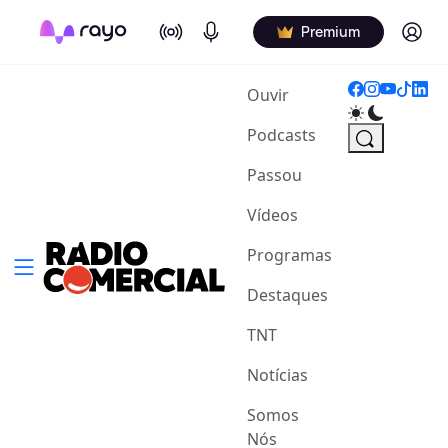
On Air
Podcasts
Log in
Premium
(current)
Ouvir
Podcasts
Passou
Vídeos
Programas
Destaques
TNT
Notícias
Somos
Nós