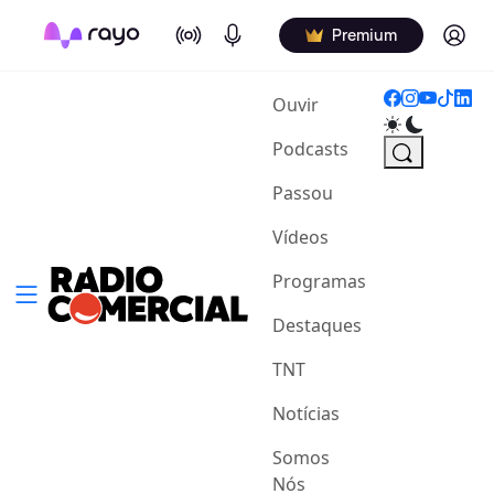
On Air
Podcasts
Log in
Premium
(current)
Ouvir
Podcasts
Passou
Vídeos
Programas
Destaques
TNT
Notícias
Somos
Nós