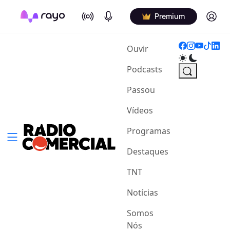
On Air
Podcasts
Log in
Premium
(current)
Ouvir
Podcasts
Passou
Vídeos
Programas
Destaques
TNT
Notícias
Somos
Nós