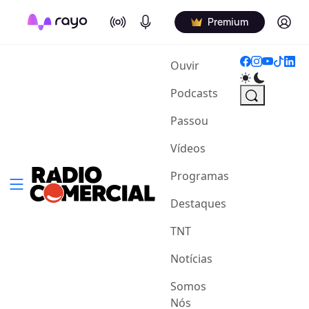
On Air
Podcasts
Log in
Premium
(current)
Ouvir
Podcasts
Passou
Vídeos
Programas
Destaques
TNT
Notícias
Somos
Nós