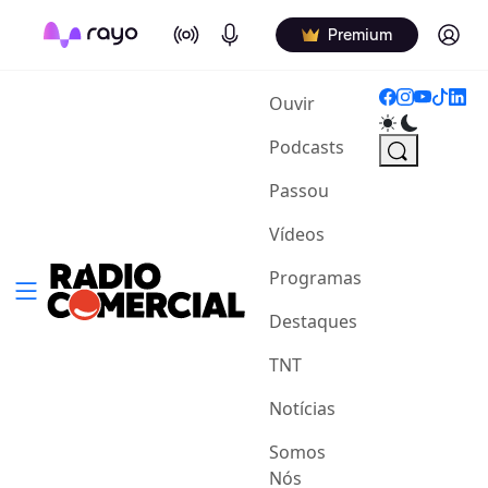
On Air
Podcasts
Log in
Premium
(current)
Ouvir
Podcasts
Passou
Vídeos
Programas
Destaques
TNT
Notícias
Somos
Nós