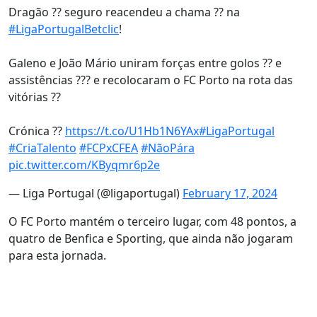
Dragão ?? seguro reacendeu a chama ?? na
#LigaPortugalBetclic
!
Galeno e João Mário uniram forças entre golos ?? e
assistências ??? e recolocaram o FC Porto na rota das
vitórias ??
Crónica ??
https://t.co/U1Hb1N6YAx
#LigaPortugal
#CriaTalento
#FCPxCFEA
#NãoPára
pic.twitter.com/KByqmr6p2e
— Liga Portugal (@ligaportugal)
February 17, 2024
O FC Porto mantém o terceiro lugar, com 48 pontos, a
quatro de Benfica e Sporting, que ainda não jogaram
para esta jornada.