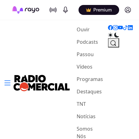
On Air
Podcasts
Log in
Premium
(current)
Ouvir
Podcasts
Passou
Vídeos
Programas
Destaques
TNT
Notícias
Somos
Nós