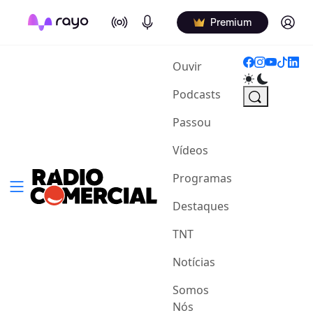
On Air
Podcasts
Log in
Premium
(current)
Ouvir
Podcasts
Passou
Vídeos
Programas
Destaques
TNT
Notícias
Somos
Nós