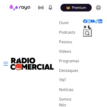
On Air
Podcasts
Log in
Premium
(current)
Ouvir
Podcasts
Passou
Vídeos
Programas
Destaques
TNT
Notícias
Somos
Nós