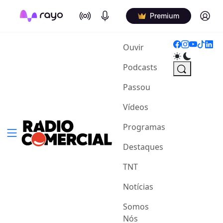
On Air
Podcasts
Log in
Premium
(current)
Ouvir
Podcasts
Passou
Vídeos
Programas
Destaques
TNT
Notícias
Somos
Nós