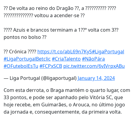
?? De volta ao reino do Dragão ??, a ?????????? ????
?????????????? voltou a acender-se ??
???? Azuis e brancos terminam a 1??ª volta com 3??
pontos no bolso ??
?? Crónica ????
https://t.co/abL69n7KyS
#LigaPortugal
#LigaPortugalBetclic
#CriaTalento
#NãoPára
#OFutebolEsTu
#FCPxSCB
pic.twitter.com/6vIVrpxABu
— Liga Portugal (@ligaportugal)
January 14, 2024
Com esta derrota, o Braga mantém o quarto lugar, com
33 pontos, e pode ser apanhado pelo Vitória SC, que
hoje recebe, em Guimarães, o Arouca, no último jogo
da jornada e, consequentemente, da primeira volta.