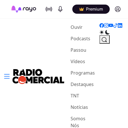
On Air
Podcasts
Log in
Premium
(current)
Ouvir
Podcasts
Passou
Vídeos
Programas
Destaques
TNT
Notícias
Somos
Nós