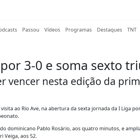
rent)
odcasts
Passou
Vídeos
Programas
Destaques
TNT
 por 3-0 e soma sexto t
 vencer nesta edição da prime
a visita ao Rio Ave, na abertura da sexta jornada da I Liga p
peonato.
 do dominicano Pablo Rosário, aos quatro minutos, e ampl
 Veiga, aos 52.