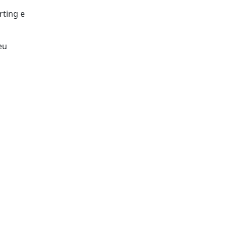
rting e
eu