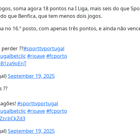
gos, soma agora 18 pontos na I Liga, mais seis do que Spo
 do que Benfica, que tem menos dois jogos.
a no 16.º posto, com apenas três pontos, e ainda não venc
 perder ??
#sporttvportugal
ugalbetclic
#rioave
#fcporto
/uB1za9oEnT
gal)
September 19, 2025
s ??
ragões!
#sporttvportugal
ugalbetclic
#rioave
#fcporto
/rZzcbCkZd3
gal)
September 19, 2025