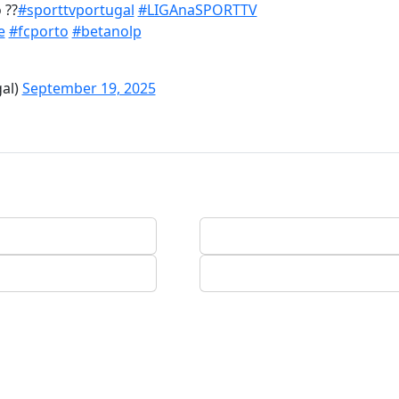
 ??
#sporttvportugal
#LIGAnaSPORTTV
e
#fcporto
#betanolp
gal)
September 19, 2025