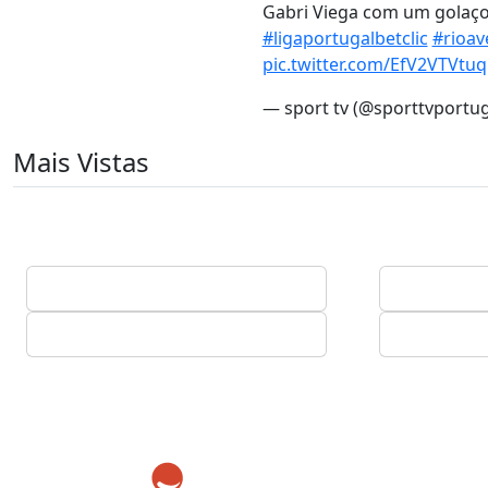
Gabri Viega com um golaço
#ligaportugalbetclic
#rioav
pic.twitter.com/EfV2VTVtuq
— sport tv (@sporttvportu
Mais Vistas