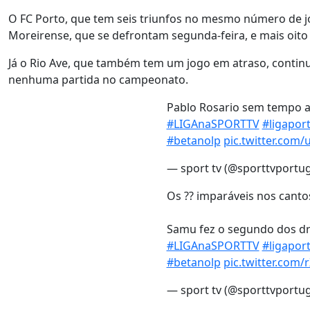
O FC Porto, que tem seis triunfos no mesmo número de jo
Moreirense, que se defrontam segunda-feira, e mais oito
Já o Rio Ave, que também tem um jogo em atraso, continu
nenhuma partida no campeonato.
Pablo Rosario sem tempo a
#LIGAnaSPORTTV
#ligaport
#betanolp
pic.twitter.com
— sport tv (@sporttvportu
Os ?? imparáveis nos canto
Samu fez o segundo dos d
#LIGAnaSPORTTV
#ligaport
#betanolp
pic.twitter.com
— sport tv (@sporttvportu