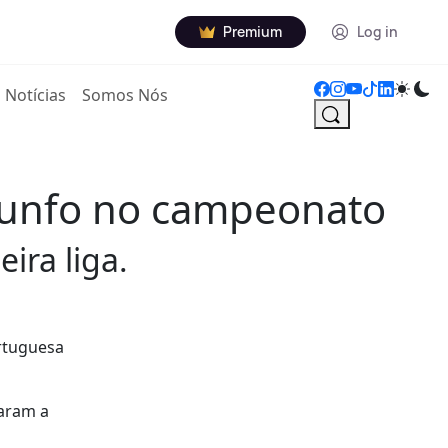
Premium
Log in
Notícias
Somos Nós
riunfo no campeonato
ira liga.
ortuguesa
iaram a