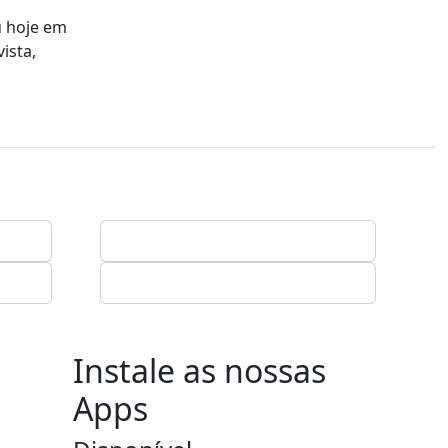
u hoje em
ista,
Instale as nossas
Apps