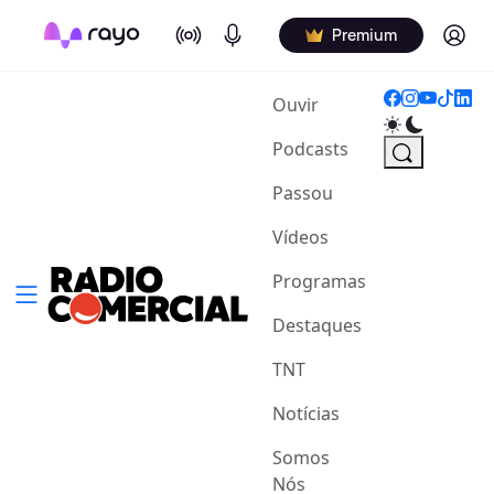
On Air
Podcasts
Log in
Premium
(current)
Ouvir
Podcasts
Passou
Vídeos
Programas
Destaques
TNT
Notícias
Somos
Nós