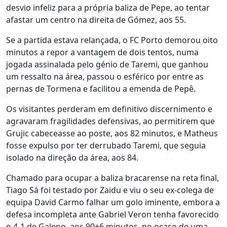
desvio infeliz para a própria baliza de Pepe, ao tentar
afastar um centro na direita de Gómez, aos 55.
Se a partida estava relançada, o FC Porto demorou oito
minutos a repor a vantagem de dois tentos, numa
jogada assinalada pelo génio de Taremi, que ganhou
um ressalto na área, passou o esférico por entre as
pernas de Tormena e facilitou a emenda de Pepê.
Os visitantes perderam em definitivo discernimento e
agravaram fragilidades defensivas, ao permitirem que
Grujic cabeceasse ao poste, aos 82 minutos, e Matheus
fosse expulso por ter derrubado Taremi, que seguia
isolado na direção da área, aos 84.
Chamado para ocupar a baliza bracarense na reta final,
Tiago Sá foi testado por Zaidu e viu o seu ex-colega de
equipa David Carmo falhar um golo iminente, embora a
defesa incompleta ante Gabriel Veron tenha favorecido
o 4-1 de Galeno, aos 90+6 minutos, no ocaso de uma