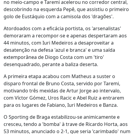
no meio-campo e Taremi acelerou no corredor central,
descobrindo na esquerda Pepê, que assistiu o primeiro
golo de Eustáquio com a camisola dos 'dragões'.
Atordoados com a eficácia portista, os 'arsenalistas'
demoraram a recompor-se e apenas despertaram aos
44 minutos, com Iuri Medeiros a desaproveitar a
desatenção na defesa 'azul e branca' e uma saída
extemporânea de Diogo Costa com um 'tiro'
desenquadrado, perante a baliza deserta.
A primeira etapa acabou com Matheus a suster o
disparo frontal de Bruno Costa, servido por Taremi,
motivando três mexidas de Artur Jorge ao intervalo,
com Víctor Gómez, Uros Racic e Abel Ruiz a entrarem
para os lugares de Fabiano, Iuri Medeiros e Banza.
O Sporting de Braga estabilizou-se animicamente e
cresceu, tendo a 'bomba' à trave de Ricardo Horta, aos
53 minutos, anunciado o 2-1, que seria 'carimbado' num