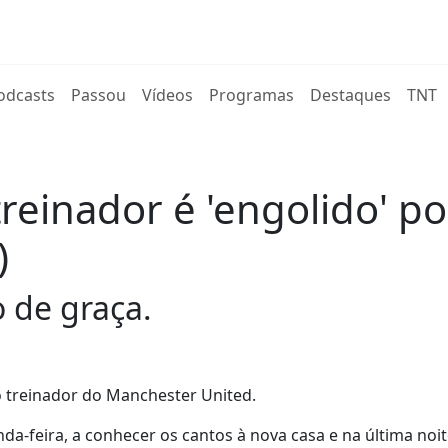
rent)
odcasts
Passou
Vídeos
Programas
Destaques
TNT
einador é 'engolido' po
)
 de graça.
 treinador do Manchester United.
a-feira, a conhecer os cantos à nova casa e na última noit