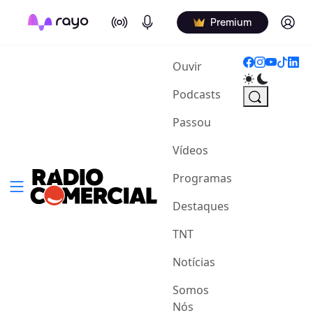
On Air
Podcasts
Log in
Premium
(current)
Ouvir
Podcasts
Passou
Vídeos
Programas
Destaques
TNT
Notícias
Somos
Nós