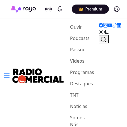
On Air
Podcasts
Log in
Premium
(current)
Ouvir
Podcasts
Passou
Vídeos
Programas
Destaques
TNT
Notícias
Somos
Nós