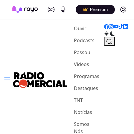
On Air
Podcasts
Log in
Premium
(current)
Ouvir
Podcasts
Passou
Vídeos
Programas
Destaques
TNT
Notícias
Somos
Nós