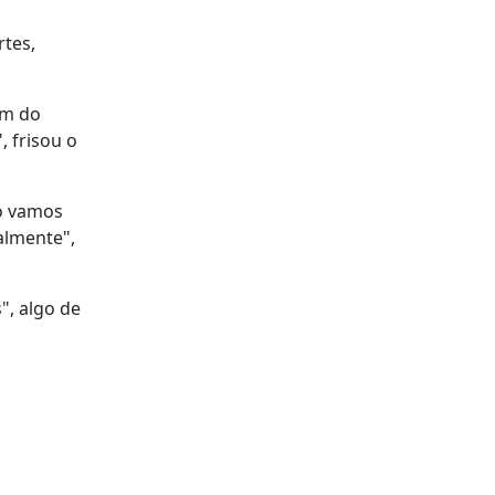
rtes,
am do
 frisou o
só vamos
almente",
", algo de