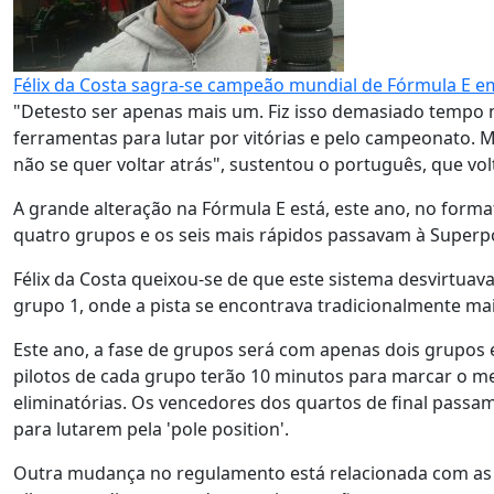
Félix da Costa sagra-se campeão mundial de Fórmula E e
"Detesto ser apenas mais um. Fiz isso demasiado tempo n
ferramentas para lutar por vitórias e pelo campeonato. Mas
não se quer voltar atrás", sustentou o português, que vo
A grande alteração na Fórmula E está, este ano, no format
quatro grupos e os seis mais rápidos passavam à Superp
Félix da Costa queixou-se de que este sistema desvirtuava
grupo 1, onde a pista se encontrava tradicionalmente mai
Este ano, a fase de grupos será com apenas dois grupos
pilotos de cada grupo terão 10 minutos para marcar o me
eliminatórias. Os vencedores dos quartos de final passam
para lutarem pela 'pole position'.
Outra mudança no regulamento está relacionada com as b