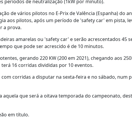
es períodos de neutralização (1kW por minuto).
ação de vários pilotos no E-Prix de Valência (Espanha) do a
gia aos pilotos, após um período de 'safety car' em pista, l
r a prova.
deiras amarelas ou 'safety car' e serão acrescentados 45 
e tempo que pode ser acrescido é de 10 minutos.
 potentes, gerando 220 KW (200 em 2021), chegando aos 2
rá 16 corridas divididas por 10 eventos.
a, com corridas a disputar na sexta-feira e no sábado, num 
para aquela que será a oitava temporada do campeonato, des
ão em título.