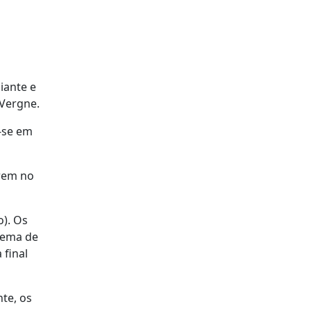
iante e
 Vergne.
m-se em
arem no
o). Os
tema de
 final
te, os