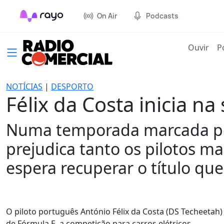
On Air
Podcasts
(cur
Ouvir
P
NOTÍCIAS
|
DESPORTO
Félix da Costa inicia na
Numa temporada marcada pela
prejudica tanto os pilotos ma
espera recuperar o título qu
O piloto português António Félix da Costa (DS Techeetah) 
de Fórmula E, a competição para carros elétricos.