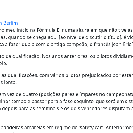
m Berlim
o meu início na Fórmula E, numa altura em que não tive as
, quando se chega aqui [ao nível de discutir o título], é vic
lta a fazer dupla com o antigo campeão, o francês Jean-Eric
o da qualificação. Nos anos anteriores, os pilotos dividia
ole.
 as qualificações, com vários pilotos prejudicados por est
s lenta.
 em vez de quatro (posições pares e ímpares no campeonat
lhor tempo e passar para a fase seguinte, que será em sis
 depois para as semifinais e os dois vencedores disputam a
andeiras amarelas em regime de 'safety car'. Anteriormen