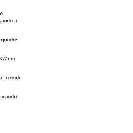
no
evando a
segundos
50KW em
palco onde
tacando-