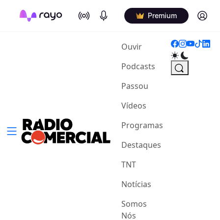
On Air
Podcasts
Log in
Premium
(current)
Ouvir
Podcasts
Passou
Vídeos
Programas
Destaques
TNT
Notícias
Somos
Nós