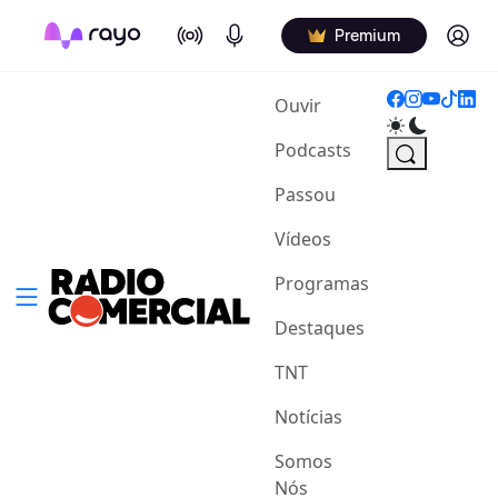
On Air
Podcasts
Log in
Premium
(current)
Ouvir
Podcasts
Passou
Vídeos
Programas
Destaques
TNT
Notícias
Somos
Nós