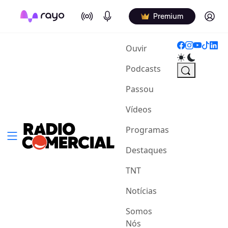
On Air
Podcasts
Log in
Premium
(current)
Ouvir
Podcasts
Passou
Vídeos
Programas
Destaques
TNT
Notícias
Somos
Nós