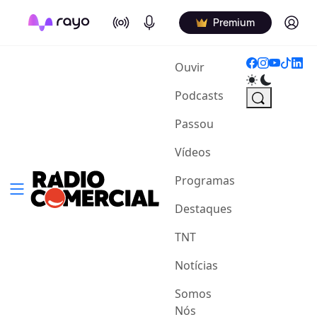
On Air
Podcasts
Log in
Premium
(current)
Ouvir
Podcasts
Passou
Vídeos
Programas
Destaques
TNT
Notícias
Somos
Nós