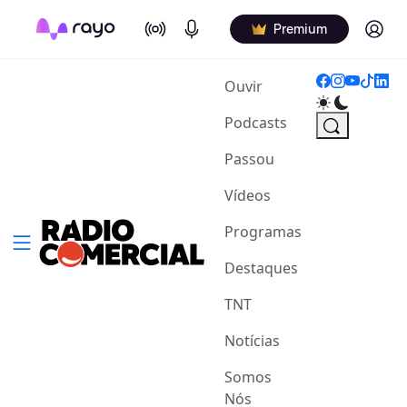
On Air
Podcasts
Log in
Premium
(current)
Ouvir
Podcasts
Passou
Vídeos
Programas
Destaques
TNT
Notícias
Somos
Nós