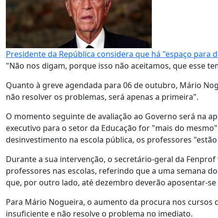
Presidente da República considera que há "espaço para d
"Não nos digam, porque isso não aceitamos, que esse te
Quanto à greve agendada para 06 de outubro, Mário Nogue
não resolver os problemas, será apenas a primeira".
O momento seguinte de avaliação ao Governo será na ap
executivo para o setor da Educação for "mais do mesmo"
desinvestimento na escola pública, os professores "estão
Durante a sua intervenção, o secretário-geral da Fenprof
professores nas escolas, referindo que a uma semana do i
que, por outro lado, até dezembro deverão aposentar-se 
Para Mário Nogueira, o aumento da procura nos cursos d
insuficiente e não resolve o problema no imediato.