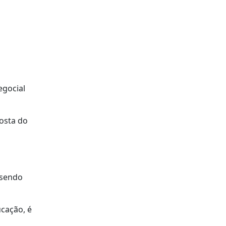
egocial
osta do
 sendo
cação, é