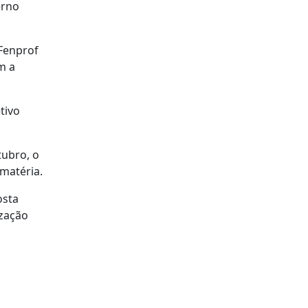
erno
 Fenprof
m a
tivo
tubro, o
matéria.
osta
ização