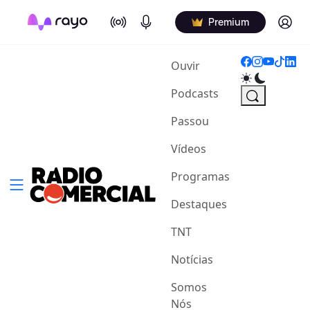
On Air
Podcasts
Log in
Premium
(current)
Ouvir
Podcasts
Passou
Vídeos
Programas
Destaques
TNT
Notícias
Somos
Nós