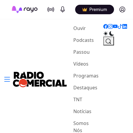
On Air
Podcasts
Log in
Premium
(current)
Ouvir
Podcasts
Passou
Vídeos
Programas
Destaques
TNT
Notícias
Somos
Nós