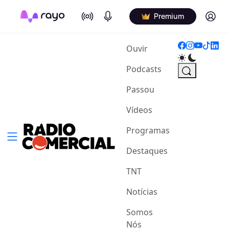
On Air
Podcasts
Log in
Premium
(current)
Ouvir
Podcasts
Passou
Vídeos
Programas
Destaques
TNT
Notícias
Somos
Nós