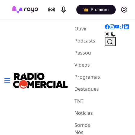
On Air
Podcasts
Log in
Premium
(current)
Ouvir
Podcasts
Passou
Vídeos
Programas
Destaques
TNT
Notícias
Somos
Nós