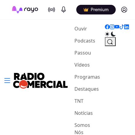
On Air
Podcasts
Log in
Premium
(current)
Ouvir
Podcasts
Passou
Vídeos
Programas
Destaques
TNT
Notícias
Somos
Nós