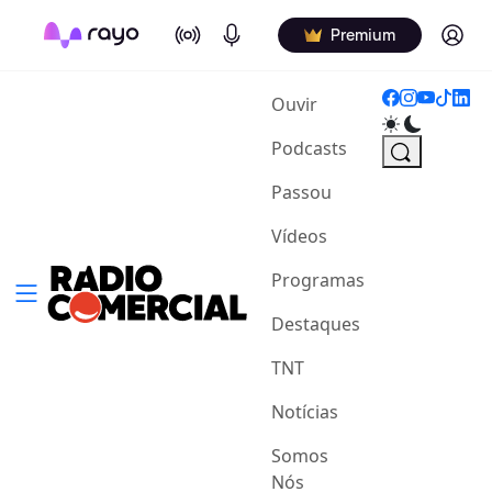
On Air
Podcasts
Log in
Premium
(current)
Ouvir
Podcasts
Passou
Vídeos
Programas
Destaques
TNT
Notícias
Somos
Nós