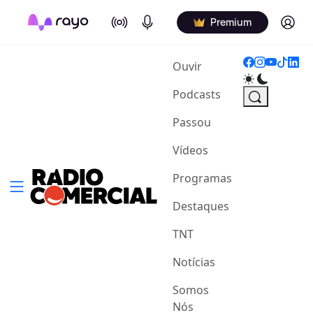
On Air
Podcasts
Log in
Premium
(current)
Ouvir
Podcasts
Passou
Vídeos
Programas
Destaques
TNT
Notícias
Somos
Nós