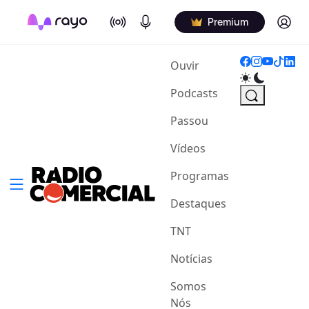
On Air
Podcasts
Log in
Premium
(current)
Ouvir
Podcasts
Passou
Vídeos
Programas
Destaques
TNT
Notícias
Somos
Nós