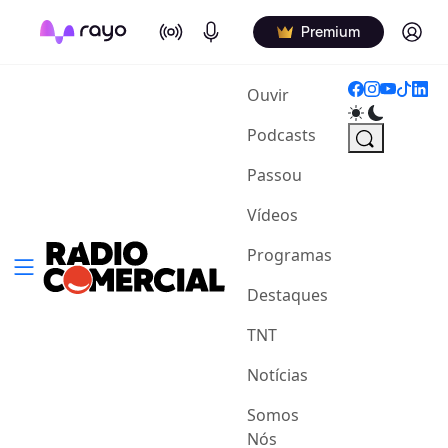
On Air
Podcasts
Log in
Premium
(current)
Ouvir
Podcasts
Passou
Vídeos
Programas
Destaques
TNT
Notícias
Somos
Nós