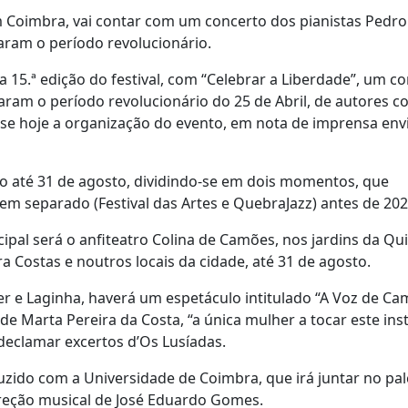
m Coimbra, vai contar com um concerto dos pianistas Pedro
ram o período revolucionário.
15.ª edição do festival, com “Celebrar a Liberdade”, um c
aram o período revolucionário do 25 de Abril, de autores c
sse hoje a organização do evento, em nota de imprensa env
lho até 31 de agosto, dividindo-se em dois momentos, que
em separado (Festival das Artes e QuebraJazz) antes de 202
ipal será o anfiteatro Colina de Camões, nos jardins da Qu
ostas e noutros locais da cidade, até 31 de agosto.
 e Laginha, haverá um espetáculo intitulado “A Voz de Ca
de Marta Pereira da Costa, “a única mulher a tocar este in
 declamar excertos d’Os Lusíadas.
zido com a Universidade de Coimbra, que irá juntar no pal
direção musical de José Eduardo Gomes.