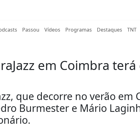
rent)
odcasts
Passou
Vídeos
Programas
Destaques
TNT
braJazz em Coimbra terá
azz, que decorre no verão em 
edro Burmester e Mário Lagin
onário.