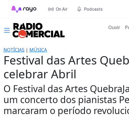
On Air
Podcasts
(cur
Ouvir
P
NOTÍCIAS
|
MÚSICA
Festival das Artes Que
celebrar Abril
O Festival das Artes QuebraJ
um concerto dos pianistas P
marcaram o período revoluci