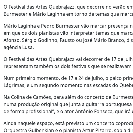
O Festival das Artes QuebraJazz, que decorre no verão e
Burmester e Mário Laginha em torno de temas que marca
Mário Laginha e Pedro Burmester vão marcar presença na 
em que os dois pianistas vão interpretar temas que marc
Afonso, Sérgio Godinho, Fausto ou José Mário Branco, di
agência Lusa.
O Festival das Artes QuebraJazz vai decorrer de 17 de ju
representam também os dois festivais que se realizavam 
Num primeiro momento, de 17 a 24 de julho, o palco princ
Lágrimas, e um segundo momento nas escadas do Quebra C
Na Colina de Camões, para além do concerto de Burmester
numa produção original que junta a guitarra portuguesa 
de forma profissional”, e o ator António Fonseca, que irá
Ainda naquele espaço, está previsto um concerto coprodu
Orquestra Gulbenkian e o pianista Artur Pizarro, sob a 