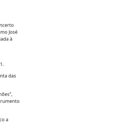
oncerto
omo José
iada à
1.
inta das
mões”,
strumento
co a