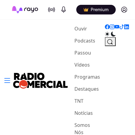
On Air
Podcasts
Log in
Premium
(current)
Ouvir
Podcasts
Passou
Vídeos
Programas
Destaques
TNT
Notícias
Somos
Nós